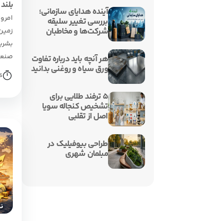
بلند
آینده هدایای سازمانی؛
امرو
بررسی تغییر سلیقه
شرکت‌ها و مخاطبان
زمین
بشری
صنعت
هر آنچه باید درباره تفاوت
ورق سیاه و روغنی بدانید
s
۵ ترفند طلایی برای
تشخیص کنجاله سویا
اصل از تقلبی
طراحی بیوفیلیک در
مبلمان شهری