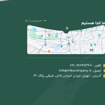
مسیریابی با بلد
ما کجا هستیم
تلفن : 91097360-021
ایمیل: info@mikacompany.ir
آدرس : تهران جردن خیابان تابان شرقی پلاک 26