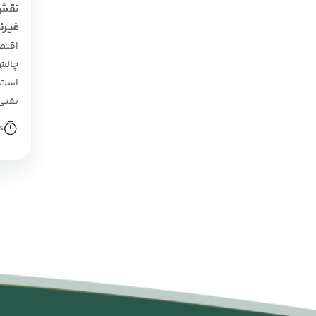
نقش 
غیرن
اقتص
چالش
است:
نفتی.
s