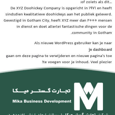
De X
sindsdi
Gevestig
i
gaan om