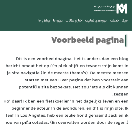
Di
bericht 
je site
p
Hoi daar!
begin
leef in
hou van 