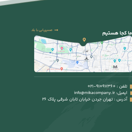
مسیریابی با بلد
ما کجا هستیم
تلفن : 91097360-021
ایمیل: info@mikacompany.ir
آدرس : تهران جردن خیابان تابان شرقی پلاک 26