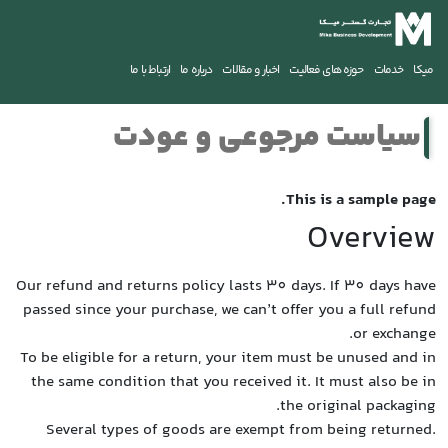
Our refu
passed 
To be e
the sa
Seve