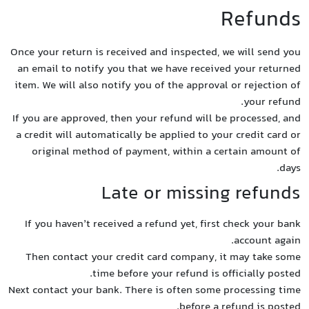
Once you
an emai
item. W
If you a
a credi
orig
If yo
Then 
Next con