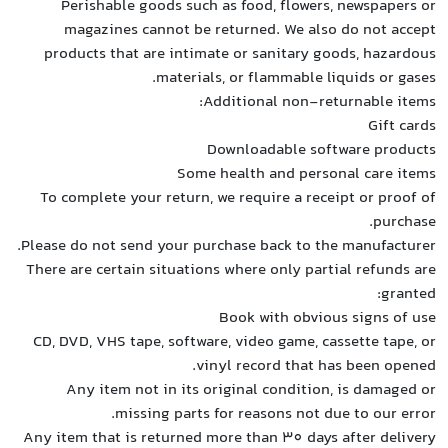
P
m
prod
To co
Please 
There a
CD, DV
A
Any ite