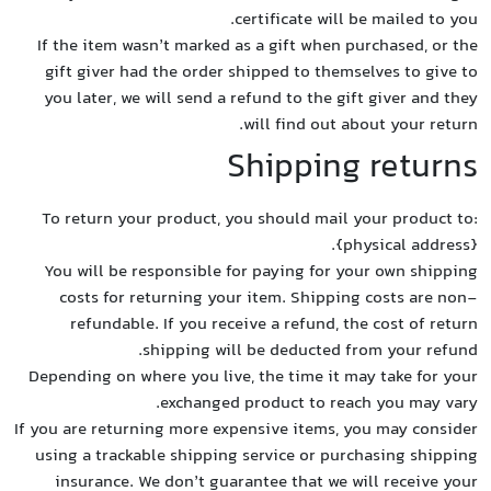
If th
gift
you l
To re
You 
co
r
Depend
If you a
using 
ins