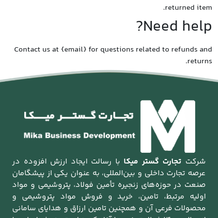
Contac
وده در
شگامان
و مواد
یمی و
سامانی