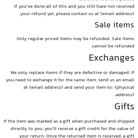
If y
y
On
We on
you nee
If the i
direct
y