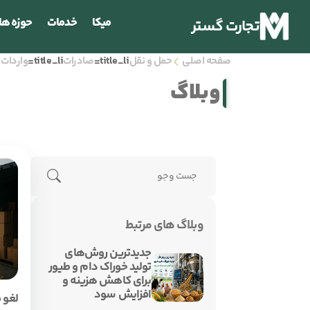
میکا
خدمات
حوزه ها
تجارت گستر
صفحه اصلی
حمل و نقل
title_li=
صادرات
title_li=
واردات
وبلاگ
وبلاگ های مرتبط
جدیدترین روش‌های
تولید خوراک دام و طیور
برای کاهش هزینه و
افزایش سود