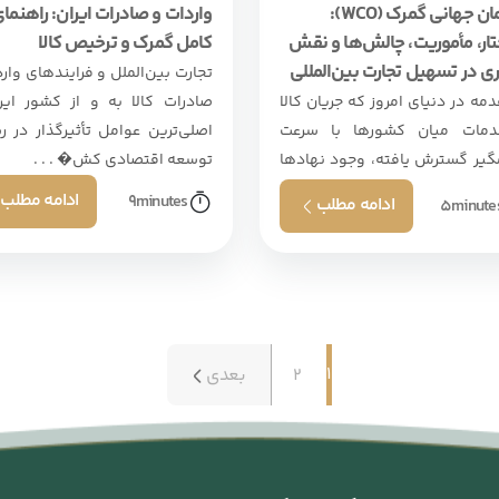
سازمان جهانی گمرک (WCO):
واردات و صادرات ایران: راهنما
ار، مأموریت‌، چالش‌ها و نقش
کامل گمرک و ترخیص کالا
ی در تسهیل تجارت بین‌المللی
تجارت بین‌الملل و فرایندهای وار
قدمه در دنیای امروز که جریان کالا
صادرات کالا به و از کشور ایرا
مات میان کشورها با سرعت
اصلی‌ترین عوامل تأثیرگذار در ر
یر گسترش یافته، وجود نهادها
توسعه اقتصادی کش� . . .
انداردهای بین‌المللی . . .
ادامه مطلب
9
minutes
ادامه مطلب
5
minute
1
2
بعدی