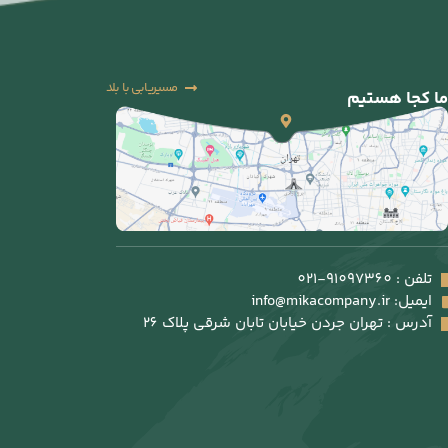
مسیریابی با بلد
ما کجا هستیم
تلفن : 91097360-021
ایمیل: info@mikacompany.ir
آدرس : تهران جردن خیابان تابان شرقی پلاک 26