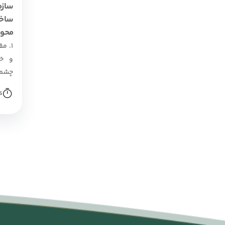
ساخت
محور
1. م
و خد
چشمگ
و است
s